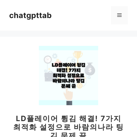
컨
텐
chatgpttab
메
츠
로
뉴
건
너
뛰
기
LD플레이어 튕김 해결! 7가지
최적화 설정으로 바람의나라 팅
김 문제 끝