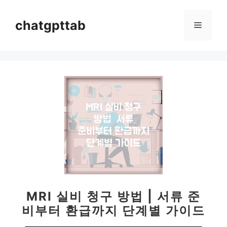
컨
텐
chatgpttab
메
츠
로
뉴
건
너
뛰
기
MRI 실비 청구 방법 | 서류 준
비부터 환급까지 단계별 가이드