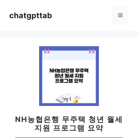
컨
텐
chatgpttab
메
츠
로
뉴
건
너
뛰
기
NH농협은행 무주택 청년 월세
지원 프로그램 요약