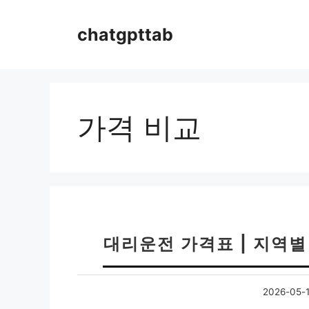
컨
텐
chatgpttab
츠
로
건
너
뛰
가격 비교
기
대리운전 가격표 | 지역별
2026-05-