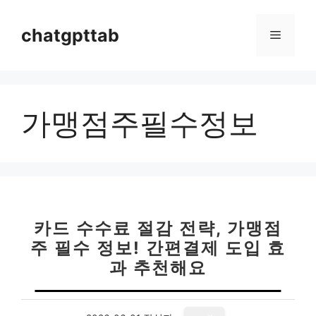
컨
텐
chatgpttab
메
츠
로
뉴
건
너
가맹점주필수정보
뛰
기
카드 수수료 절감 전략, 가맹점
주 필수 정보! 간편결제 도입 효
과 추천해요