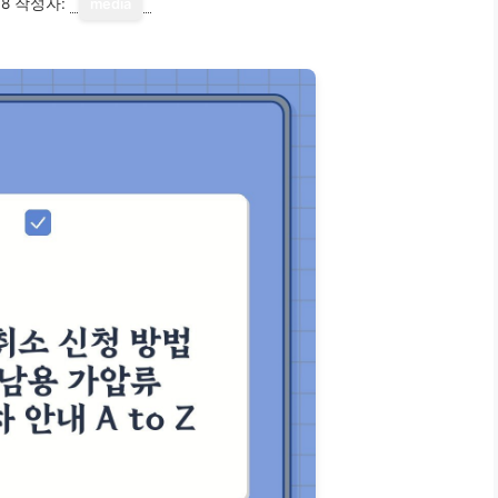
18
작성자:
media