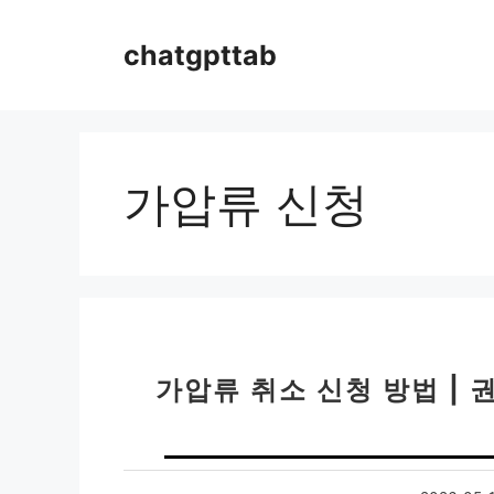
컨
텐
chatgpttab
츠
로
건
너
뛰
가압류 신청
기
가압류 취소 신청 방법 | 