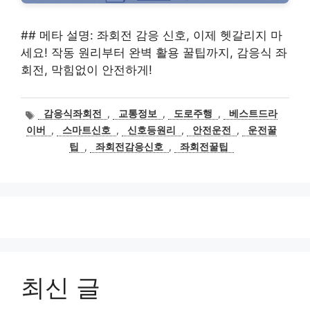
## 메타 설명: 좌회전 감응 신호, 이제 헷갈리지 마
세요! 작동 원리부터 완벽 활용 꿀팁까지, 감응식 좌
회전, 막힘없이 안전하게!
태
감응식좌회전
,
교통정보
,
도로주행
,
베스트드라
그
이버
,
스마트신호
,
신호등원리
,
안전운전
,
운전꿀
팁
,
좌회전감응신호
,
좌회전꿀팁
최신 글