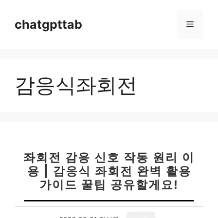
컨
텐
chatgpttab
메
츠
로
뉴
건
너
감응식좌회전
뛰
기
좌회전 감응 신호 작동 원리 이
용 | 감응식 좌회전 완벽 활용
가이드 꿀팁 공유할게요!