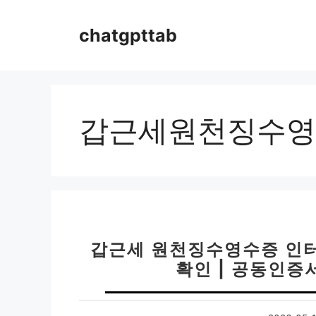
컨
텐
chatgpttab
츠
로
건
너
뛰
갑근세원천징수영
기
갑근세 원천징수영수증 인터
확인 | 공동인증