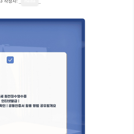
13
작성자:
media