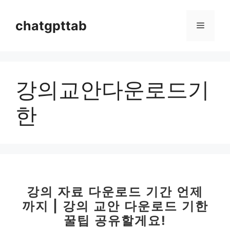
컨
텐
chatgpttab
메
츠
로
뉴
건
너
강의교안다운로드기
뛰
기
한
강의 자료 다운로드 기간 언제
까지 | 강의 교안 다운로드 기한
꿀팁 공유할게요!