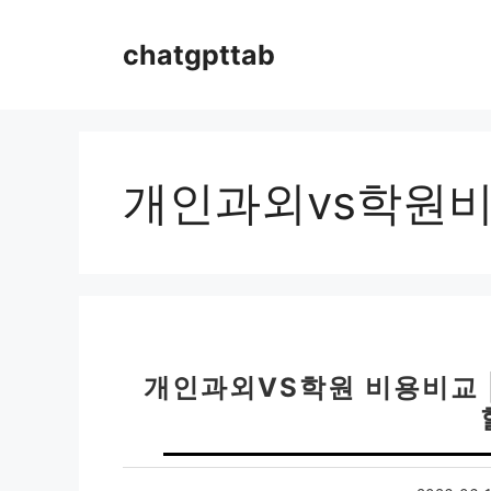
컨
텐
chatgpttab
츠
로
건
너
뛰
개인과외vs학원
기
개인과외VS학원 비용비교 