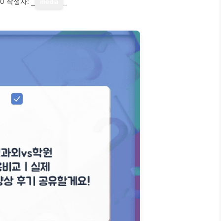
10
작성자:
media