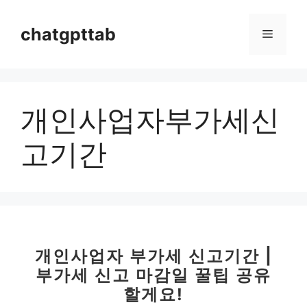
컨
텐
chatgpttab
메
츠
로
뉴
건
너
개인사업자부가세신
뛰
기
고기간
개인사업자 부가세 신고기간 |
부가세 신고 마감일 꿀팁 공유
할게요!