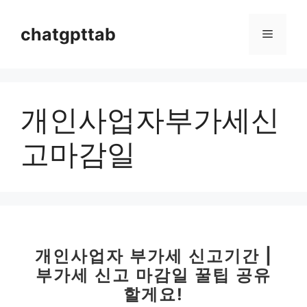
컨
텐
chatgpttab
메
츠
로
뉴
건
너
개인사업자부가세신
뛰
기
고마감일
개인사업자 부가세 신고기간 |
부가세 신고 마감일 꿀팁 공유
할게요!