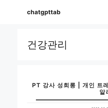
컨
텐
chatgpttab
츠
로
건
너
뛰
건강관리
기
PT 강사 성희롱 | 개인 
알