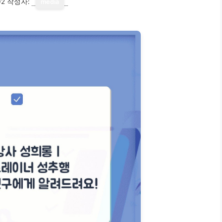
02
작성자:
media