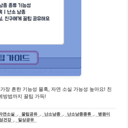
 중 가장 흔한 기능성 물혹, 자연 소실 가능성 높아요! 친
예방법까지 꿀팁 가득!
자연소실
,
꿀팁공유
,
난소낭종
,
난소낭종종류
,
병원이
성건강
,
일상공유