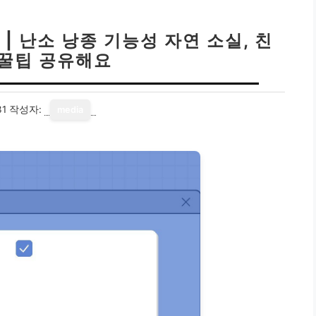
| 난소 낭종 기능성 자연 소실, 친
꿀팁 공유해요
31
작성자:
media