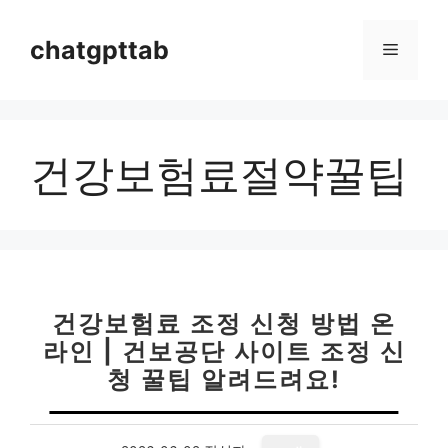
컨
텐
chatgpttab
메
츠
로
뉴
건
너
건강보험료절약꿀팁
뛰
기
건강보험료 조정 신청 방법 온
라인 | 건보공단 사이트 조정 신
청 꿀팁 알려드려요!