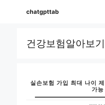
컨
텐
chatgpttab
츠
로
건
너
뛰
건강보험알아보기
기
실손보험 가입 최대 나이 제
가능