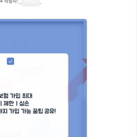
14
작성자:
media