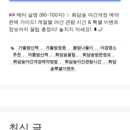
## 메타 설명 (80-100자) ✨ 화담숲 야간개장 예약
완벽 가이드! 계절별 야간 관람 시간 & 특별 이벤트
정보까지 꿀팁 총정리! 놓치지 마세요! 🌲🌙
태
가을밤산책
,
겨울밤정원
,
봄밤나들이
,
야경명소
그
추천
,
여름밤산책
,
화담숲꿀팁
,
화담숲방문정보
,
화담숲야간개장예약방법
,
화담숲야간관람시간
,
화담
숲특별이벤트
최신 글