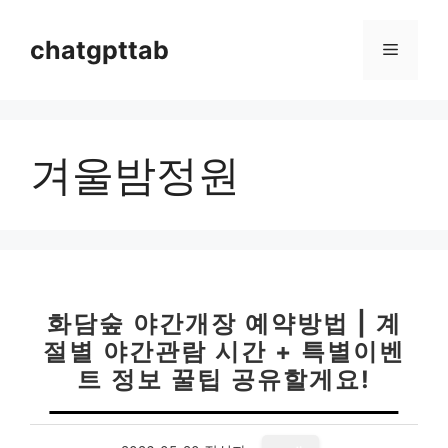
컨
텐
chatgpttab
메
츠
로
뉴
건
너
겨울밤정원
뛰
기
화담숲 야간개장 예약방법 | 계
절별 야간관람 시간 + 특별이벤
트 정보 꿀팁 공유할게요!