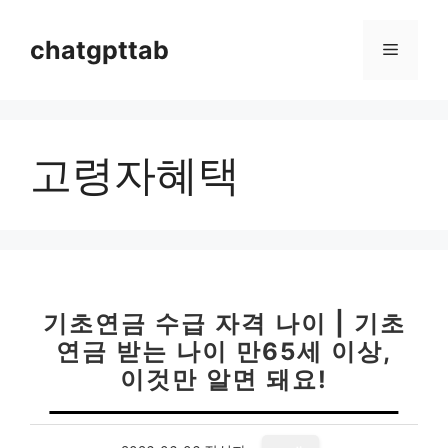
컨
텐
chatgpttab
메
츠
로
뉴
건
너
고령자혜택
뛰
기
기초연금 수급 자격 나이 | 기초
연금 받는 나이 만65세 이상,
이것만 알면 돼요!