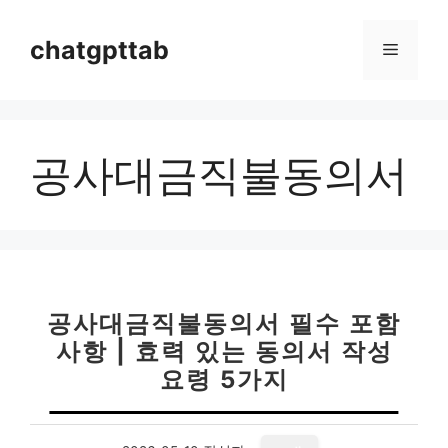
컨
텐
chatgpttab
메
츠
로
뉴
건
너
공사대금직불동의서
뛰
기
공사대금직불동의서 필수 포함
사항 | 효력 있는 동의서 작성
요령 5가지