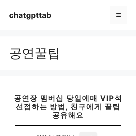
컨
텐
chatgpttab
메
츠
로
뉴
건
너
공연꿀팁
뛰
기
공연장 멤버십 당일예매 VIP석
선점하는 방법, 친구에게 꿀팁
공유해요