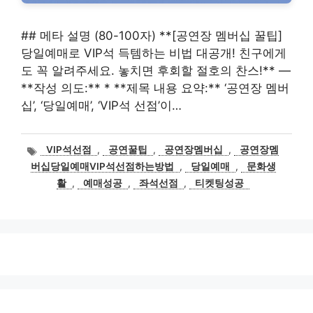
## 메타 설명 (80-100자) **[공연장 멤버십 꿀팁]
당일예매로 VIP석 득템하는 비법 대공개! 친구에게
도 꼭 알려주세요. 놓치면 후회할 절호의 찬스!** —
**작성 의도:** * **제목 내용 요약:** ‘공연장 멤버
십’, ‘당일예매’, ‘VIP석 선점’이…
태
VIP석선점
,
공연꿀팁
,
공연장멤버십
,
공연장멤
그
버십당일예매VIP석선점하는방법
,
당일예매
,
문화생
활
,
예매성공
,
좌석선점
,
티켓팅성공