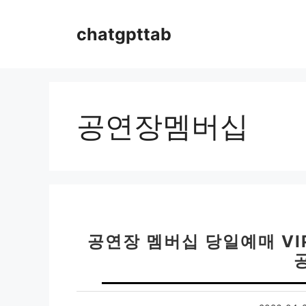
컨
텐
chatgpttab
츠
로
건
너
뛰
공연장멤버십
기
공연장 멤버십 당일예매 VI