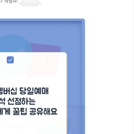
27
작성자:
media