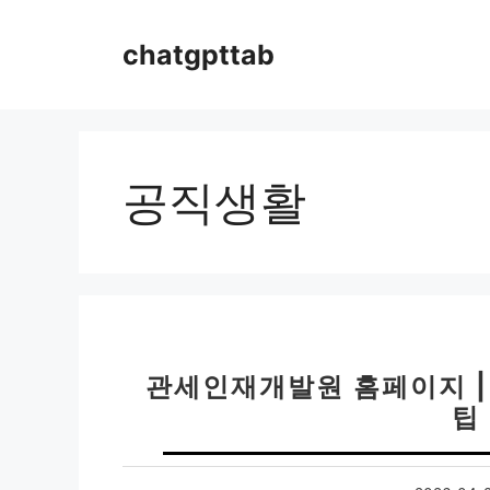
컨
텐
chatgpttab
츠
로
건
너
뛰
공직생활
기
관세인재개발원 홈페이지 |
팁