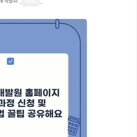
28
작성자:
media