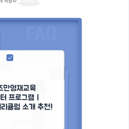
25
작성자:
media