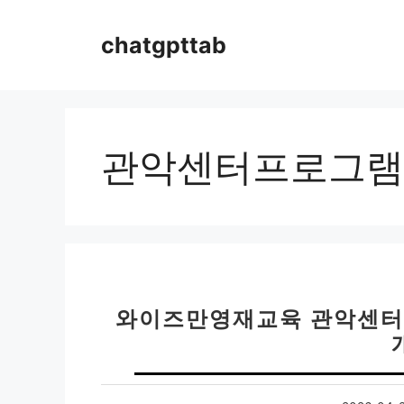
컨
텐
chatgpttab
츠
로
건
너
뛰
관악센터프로그램
기
와이즈만영재교육 관악센터 