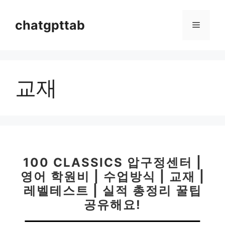
컨
텐
chatgpttab
메
츠
로
뉴
건
너
교재
뛰
기
100 CLASSICS 압구정센터 |
영어 학원비 | 수업방식 | 교재 |
레벨테스트 | 실적 총정리 꿀팁
공유해요!