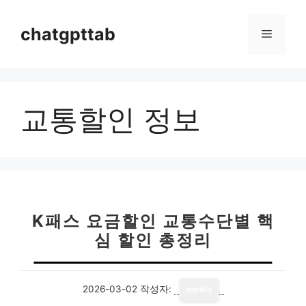
컨
텐
chatgpttab
메
츠
로
뉴
건
너
교통할인 정보
뛰
기
K패스 요금할인 교통수단별 핵
심 할인 총정리
2026-03-02
작성자:
media