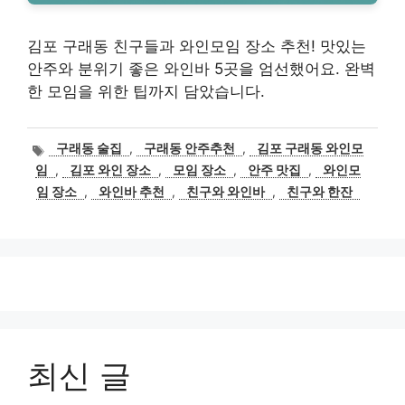
김포 구래동 친구들과 와인모임 장소 추천! 맛있는
안주와 분위기 좋은 와인바 5곳을 엄선했어요. 완벽
한 모임을 위한 팁까지 담았습니다.
태
구래동 술집
,
구래동 안주추천
,
김포 구래동 와인모
그
임
,
김포 와인 장소
,
모임 장소
,
안주 맛집
,
와인모
임 장소
,
와인바 추천
,
친구와 와인바
,
친구와 한잔
최신 글