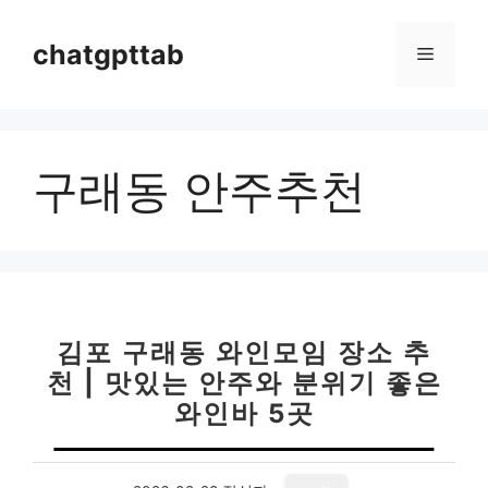
컨
텐
chatgpttab
메
츠
로
뉴
건
너
구래동 안주추천
뛰
기
김포 구래동 와인모임 장소 추
천 | 맛있는 안주와 분위기 좋은
와인바 5곳