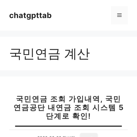
컨
텐
chatgpttab
메
츠
로
뉴
건
너
국민연금 계산
뛰
기
국민연금 조회 가입내역, 국민
연금공단 내연금 조회 시스템 5
단계로 확인!