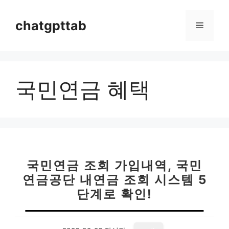
컨
텐
chatgpttab
메
츠
로
뉴
건
너
국민연금 혜택
뛰
기
국민연금 조회 가입내역, 국민
연금공단 내연금 조회 시스템 5
단계로 확인!