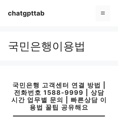
컨
텐
chatgpttab
메
츠
로
뉴
건
너
국민은행이용법
뛰
기
국민은행 고객센터 연결 방법 |
전화번호 1588-9999 | 상담
시간 업무별 문의 | 빠른상담 이
용법 꿀팁 공유해요