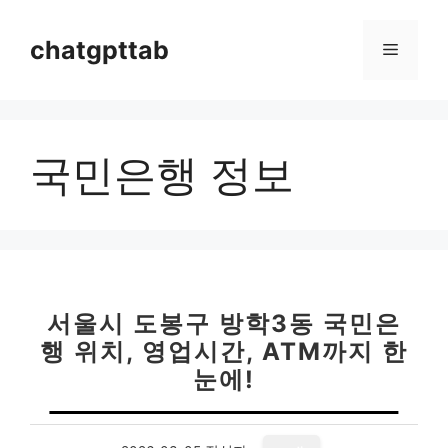
컨
텐
chatgpttab
메
츠
로
뉴
건
너
국민은행 정보
뛰
기
서울시 도봉구 방학3동 국민은
행 위치, 영업시간, ATM까지 한
눈에!