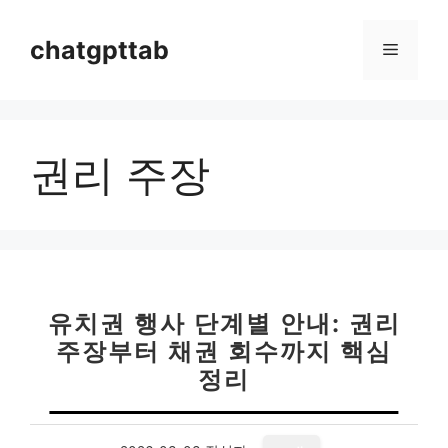
컨
텐
chatgpttab
메
츠
로
뉴
건
너
권리 주장
뛰
기
유치권 행사 단계별 안내: 권리
주장부터 채권 회수까지 핵심
정리