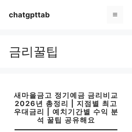
컨
텐
chatgpttab
메
츠
로
뉴
건
너
금리꿀팁
뛰
기
새마을금고 정기예금 금리비교
2026년 총정리 | 지점별 최고
우대금리 | 예치기간별 수익 분
석 꿀팁 공유해요