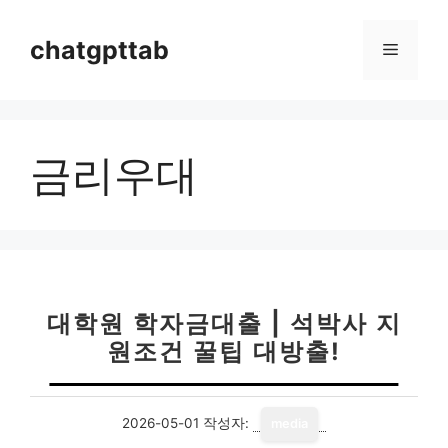
컨
텐
chatgpttab
메
츠
로
뉴
건
너
금리우대
뛰
기
대학원 학자금대출 | 석박사 지
원조건 꿀팁 대방출!
2026-05-01
작성자:
media