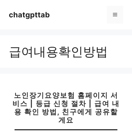
컨
텐
chatgpttab
메
츠
로
뉴
건
너
급여내용확인방법
뛰
기
노인장기요양보험 홈페이지 서
비스 | 등급 신청 절차 | 급여 내
용 확인 방법, 친구에게 공유할
게요