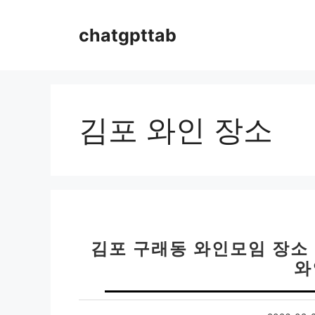
컨
텐
chatgpttab
츠
로
건
너
뛰
김포 와인 장소
기
김포 구래동 와인모임 장소 
와