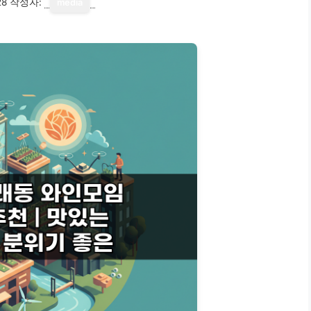
28
작성자:
media