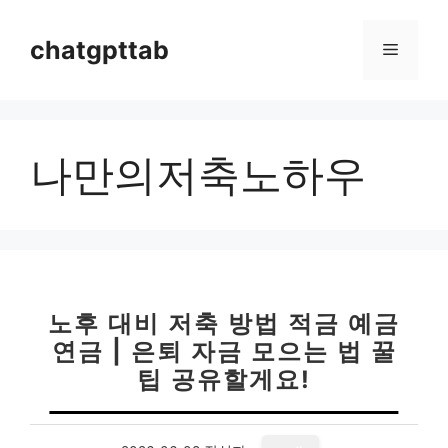
컨
텐
chatgpttab
메
츠
로
뉴
건
너
나만의저축노하우
뛰
기
노후 대비 저축 방법 적금 예금
연금 | 은퇴 자금 모으는 법 꿀
팁 공유할게요!