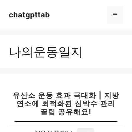
컨
텐
chatgpttab
메
츠
로
뉴
건
너
나의운동일지
뛰
기
유산소 운동 효과 극대화 | 지방
연소에 최적화된 심박수 관리
꿀팁 공유해요!