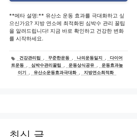
**메타 설명:** 유산소 운동 효과를 극대화하고 싶
으신가요? 지방 연소에 최적화된 심박수 관리 꿀팁
을 알려드립니다! 지금 바로 확인하고 건강한 변화
를 시작하세요.
태
건강관리팁
,
꾸준한운동
,
나의운동일지
,
다이어
그
트운동
,
심박수관리꿀팁
,
운동상식공유
,
운동효과높
이기
,
유산소운동효과극대화
,
지방연소최적화
최신 글