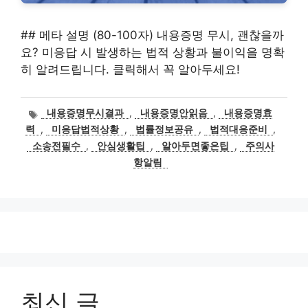
## 메타 설명 (80-100자) 내용증명 무시, 괜찮을까
요? 미응답 시 발생하는 법적 상황과 불이익을 명확
히 알려드립니다. 클릭해서 꼭 알아두세요!
태
내용증명무시결과
,
내용증명안읽음
,
내용증명효
그
력
,
미응답법적상황
,
법률정보공유
,
법적대응준비
,
소송전필수
,
안심생활팁
,
알아두면좋은팁
,
주의사
항알림
최신 글