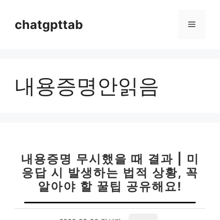
컨
텐
chatgpttab
메
츠
로
뉴
건
너
내용증명안읽음
뛰
기
내용증명 무시했을 때 결과 | 미
응답 시 발생하는 법적 상황, 꼭
알아야 할 꿀팁 공유해요!