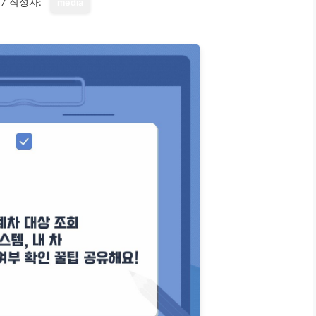
17
작성자:
media