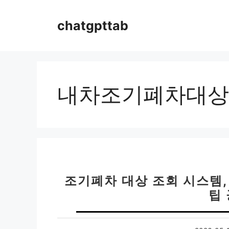
컨
텐
chatgpttab
츠
로
건
너
뛰
내차조기폐차대상
기
조기폐차 대상 조회 시스템,
팁