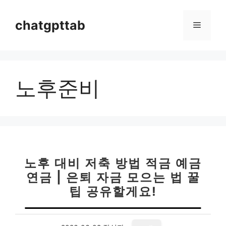
컨
텐
chatgpttab
메
츠
로
뉴
건
너
노후준비
뛰
기
노후 대비 저축 방법 적금 예금
연금 | 은퇴 자금 모으는 법 꿀
팁 공유할게요!