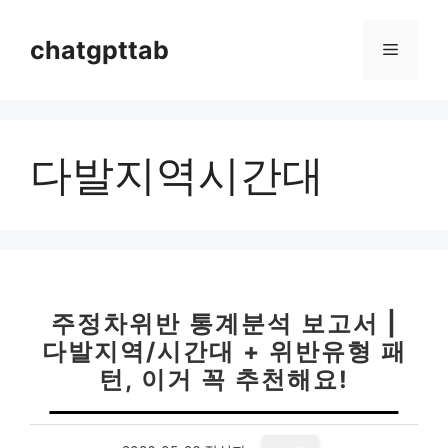
컨
텐
chatgpttab
메
츠
로
뉴
건
너
다발지역시간대
뛰
기
주정차위반 통계분석 보고서 |
다발지역/시간대 + 위반유형 패
턴, 이거 꼭 추천해요!