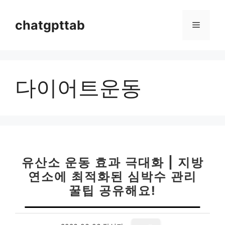
컨
텐
chatgpttab
메
츠
로
뉴
건
너
다이어트운동
뛰
기
유산소 운동 효과 극대화 | 지방
연소에 최적화된 심박수 관리
꿀팁 공유해요!