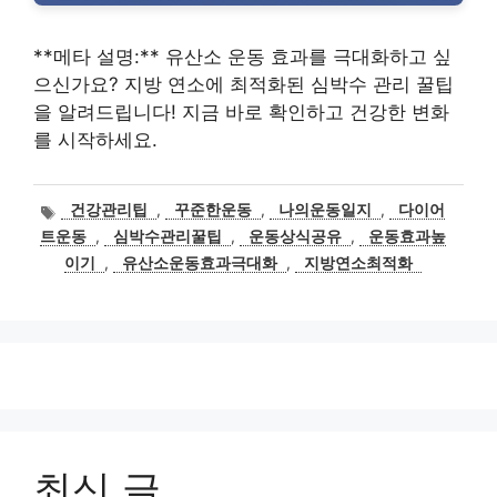
**메타 설명:** 유산소 운동 효과를 극대화하고 싶
으신가요? 지방 연소에 최적화된 심박수 관리 꿀팁
을 알려드립니다! 지금 바로 확인하고 건강한 변화
를 시작하세요.
태
건강관리팁
,
꾸준한운동
,
나의운동일지
,
다이어
그
트운동
,
심박수관리꿀팁
,
운동상식공유
,
운동효과높
이기
,
유산소운동효과극대화
,
지방연소최적화
최신 글