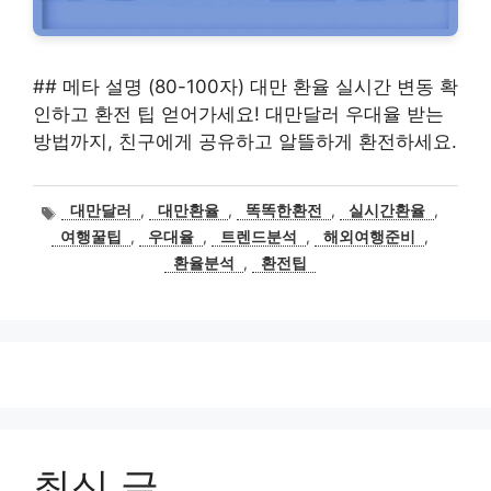
## 메타 설명 (80-100자) 대만 환율 실시간 변동 확
인하고 환전 팁 얻어가세요! 대만달러 우대율 받는
방법까지, 친구에게 공유하고 알뜰하게 환전하세요.
태
대만달러
,
대만환율
,
똑똑한환전
,
실시간환율
,
그
여행꿀팁
,
우대율
,
트렌드분석
,
해외여행준비
,
환율분석
,
환전팁
최신 글