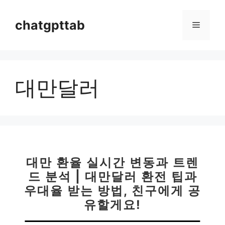
컨
텐
chatgpttab
메
츠
로
뉴
건
너
대만달러
뛰
기
대만 환율 실시간 변동과 트렌
드 분석 | 대만달러 환전 팁과
우대율 받는 방법, 친구에게 공
유할게요!