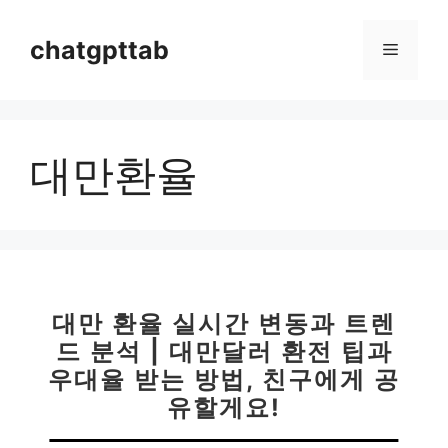
컨
텐
chatgpttab
메
츠
로
뉴
건
너
대만환율
뛰
기
대만 환율 실시간 변동과 트렌
드 분석 | 대만달러 환전 팁과
우대율 받는 방법, 친구에게 공
유할게요!