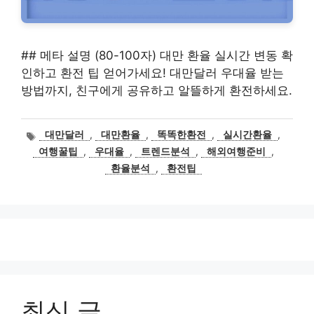
## 메타 설명 (80-100자) 대만 환율 실시간 변동 확
인하고 환전 팁 얻어가세요! 대만달러 우대율 받는
방법까지, 친구에게 공유하고 알뜰하게 환전하세요.
태
대만달러
,
대만환율
,
똑똑한환전
,
실시간환율
,
그
여행꿀팁
,
우대율
,
트렌드분석
,
해외여행준비
,
환율분석
,
환전팁
최신 글