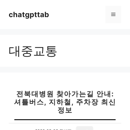
컨
텐
chatgpttab
메
츠
로
뉴
건
너
대중교통
뛰
기
전북대병원 찾아가는길 안내:
셔틀버스, 지하철, 주차장 최신
정보