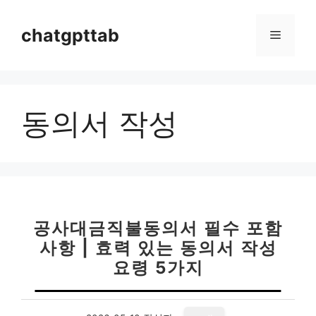
컨
텐
chatgpttab
메
츠
로
뉴
건
너
동의서 작성
뛰
기
공사대금직불동의서 필수 포함
사항 | 효력 있는 동의서 작성
요령 5가지