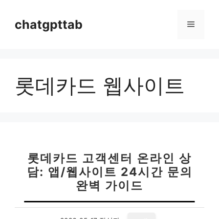
컨
텐
chatgpttab
메
츠
로
뉴
건
너
롯데카드 웹사이트
뛰
기
롯데카드 고객센터 온라인 상
담: 앱/웹사이트 24시간 문의
완벽 가이드