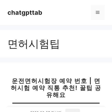
컨
텐
chatgpttab
메
츠
로
뉴
건
너
면허시험팁
뛰
기
운전면허시험장 예약 번호 | 면
허시험 예약 직통 추천! 꿀팁 공
유해요