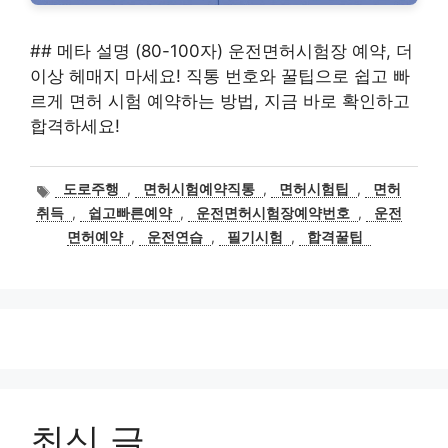
## 메타 설명 (80-100자) 운전면허시험장 예약, 더
이상 헤매지 마세요! 직통 번호와 꿀팁으로 쉽고 빠
르게 면허 시험 예약하는 방법, 지금 바로 확인하고
합격하세요!
태
도로주행
,
면허시험예약직통
,
면허시험팁
,
면허
그
취득
,
쉽고빠른예약
,
운전면허시험장예약번호
,
운전
면허예약
,
운전연습
,
필기시험
,
합격꿀팁
최신 글