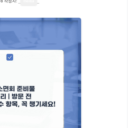
08
작성자:
media