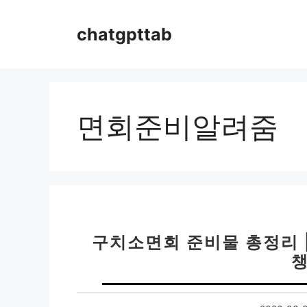
컨
텐
chatgpttab
츠
로
건
너
뛰
면회준비알려줌
기
구치소면회 준비물 총정리 |
챙