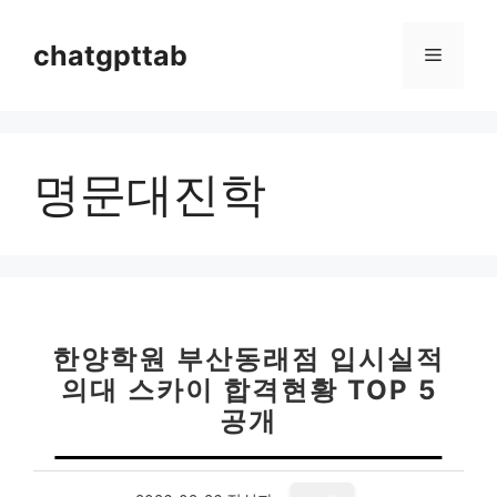
컨
텐
chatgpttab
메
츠
로
뉴
건
너
명문대진학
뛰
기
한양학원 부산동래점 입시실적
의대 스카이 합격현황 TOP 5
공개