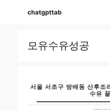
컨
텐
chatgpttab
츠
로
건
너
뛰
모유수유성공
기
서울 서초구 방배동 산후조리
수유 