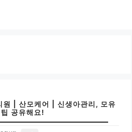
원 | 산모케어 | 신생아관리, 모유
꿀팁 공유해요!