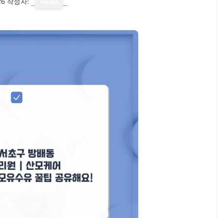
26
작성자:
media